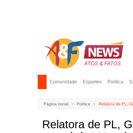
Ir
para
o
conteúdo
Comunidade
Esportes
Política
S
Página inicial
Política
Relatora de PL, G
Relatora de PL, G