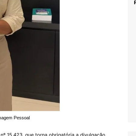
magem Pessoal
nº 15.423, que torna obrigatória a divulgação