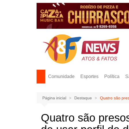
Ir
para
o
conteúdo
Comunidade
Esportes
Política
S
Página inicial
Destaque
Quatro são pres
Quatro são preso