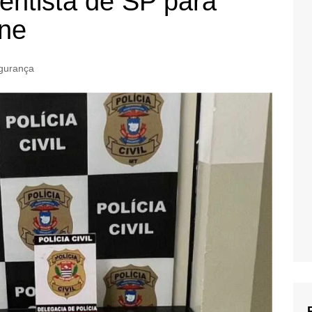
dentista de SP para
ine
gurança