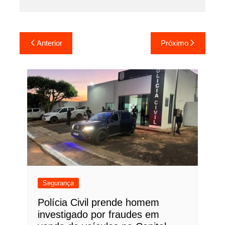
Navegação
Anterior
Próximo
de
Post
Segurança
Polícia Civil prende homem
investigado por fraudes em