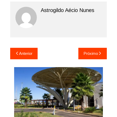
Astrogildo Aécio Nunes
Navegação
Anterior
Próximo
de
Post