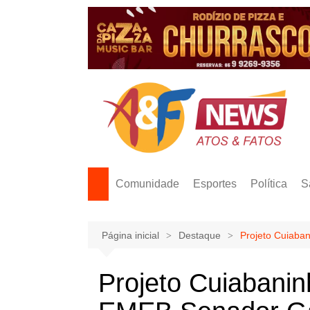
Ir
para
o
conteúdo
Comunidade
Esportes
Política
S
Página inicial
Destaque
Projeto Cuiaba
Projeto Cuiabanin