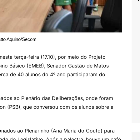
tto Aquino/Secom
sta terça-feira (17.10), por meio do Projeto
nsino Básico (EMEB), Senador Gastão de Matos
Cerca de 40 alunos do 4º ano participaram do
ados ao Plenário das Deliberações, onde foram
son (PSB), que conversou com os alunos sobre a
onados ao Plenarinho (Ana Maria do Couto) para
ade do Legislativo. Após a palestra, houve um café