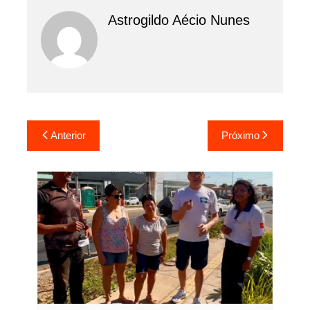
Astrogildo Aécio Nunes
Navegação
Anterior
Próximo
de
Post