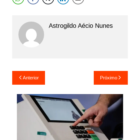
Astrogildo Aécio Nunes
Navegação
Anterior
Próximo
de
Post