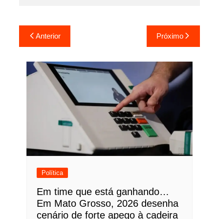
Navegação
Anterior
Próximo
de
Post
Política
Em time que está ganhando…
Em Mato Grosso, 2026 desenha
cenário de forte apego à cadeira