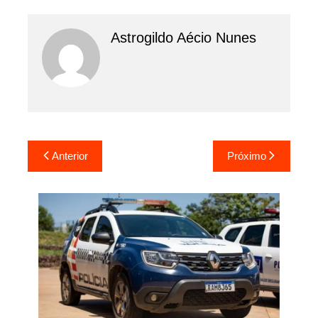
Astrogildo Aécio Nunes
Navegação
Anterior
Próximo
de
Post