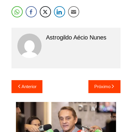
Astrogildo Aécio Nunes
Navegação
Anterior
Próximo
de
Post