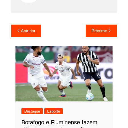
Navegação
Anterior
Próximo
de
Post
Destaque
Esporte
Botafogo e Fluminense fazem