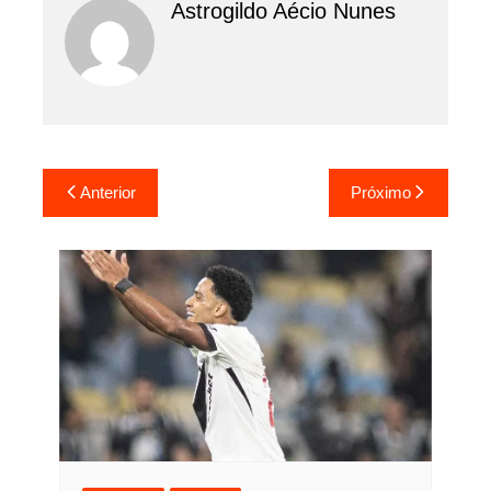
Astrogildo Aécio Nunes
Navegação
Anterior
Próximo
de
Post