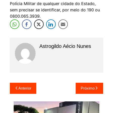
Polícia Militar de qualquer cidade do Estado,
sem precisar se identificar, por meio do 190 ou
0800.065.3939.
Astrogildo Aécio Nunes
Navegação
Anterior
Próximo
de
Post