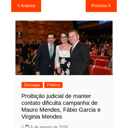
Navegação
Anterior
Próximo
de
Post
Destaque
Política
Proibição judicial de manter
contato dificulta campanha de
Mauro Mendes, Fábio Garcia e
Virginia Mendes
6 de agosto de 2026