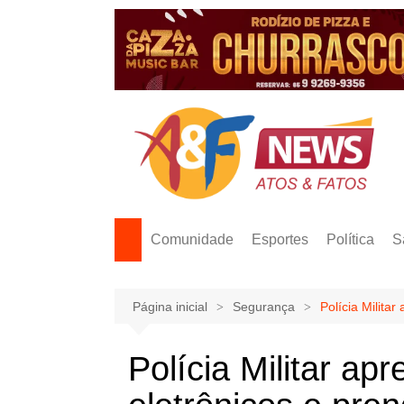
Ir
para
o
conteúdo
Comunidade
Esportes
Política
S
Página inicial
Segurança
Polícia Milita
Polícia Militar ap