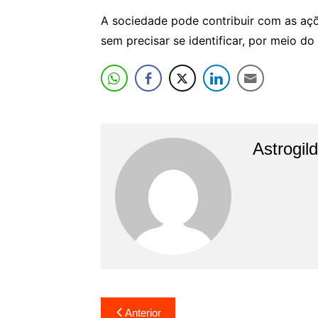
A sociedade pode contribuir com as açõe
sem precisar se identificar, por meio d
Astrogil
Navegação
Anterior