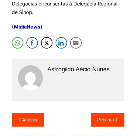
Delegacias circunscritas à Delegacia Regional
de Sinop.
(MidiaNews)
Astrogildo Aécio Nunes
Navegação
Anterior
Próximo
de