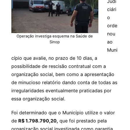
Judi
ciári
o
orde
nou
Operação investiga esquema na Saúde de
ao
Sinop
Muni
cípio que avalie, no prazo de 10 dias, a
possibilidade de rescisão contratual com a
organização social, bem como a apresentação
de minucioso relatório dando conta de todas as
irregularidades eventualmente praticadas por
essa organização social.
Foi determinado que o Município utilize o valor
de
R$ 1.798.790,20,
que foi prestado pela
organização social investigada como garantia