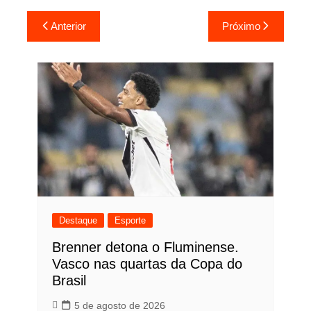
Navegação
Anterior
Próximo
de
Post
Destaque
Esporte
Brenner detona o Fluminense.
Vasco nas quartas da Copa do
Brasil
5 de agosto de 2026