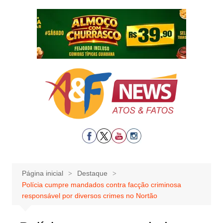
Ir
para
o
conteúdo
Página inicial
Destaque
Polícia cumpre mandados contra facção criminosa
responsável por diversos crimes no Nortão