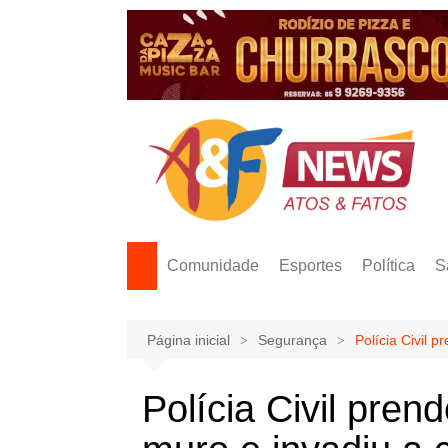
Ir
para
o
conteúdo
Comunidade
Esportes
Política
S
Página inicial
Segurança
Polícia Civil
Polícia Civil pre