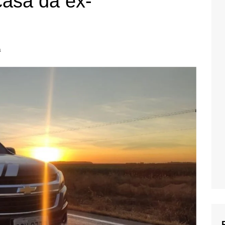
casa da ex-
a