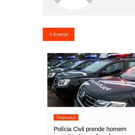
Navegação
Anterior
de
Post
Segurança
Polícia Civil prende homem