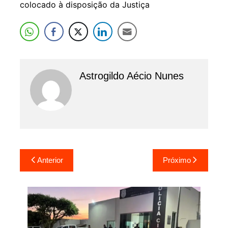
colocado à disposição da Justiça
Astrogildo Aécio Nunes
Navegação
Anterior
Próximo
de
Post