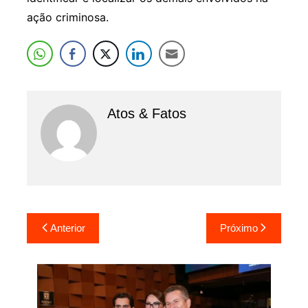
ação criminosa.
Atos & Fatos
Navegação
Anterior
Próximo
de
Post