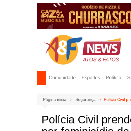
Ir
para
o
conteúdo
Comunidade
Esportes
Política
S
Página inicial
Segurança
Polícia Civil 
Polícia Civil pren