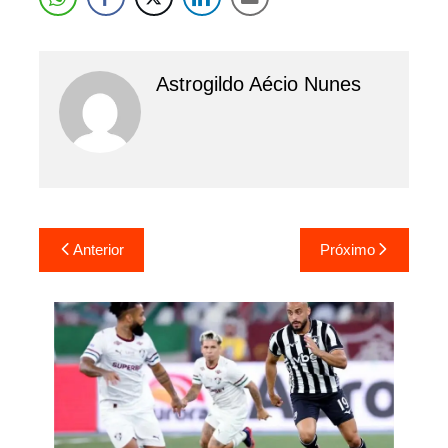
Astrogildo Aécio Nunes
Navegação
Anterior
Próximo
de
Post