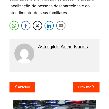
localização de pessoas desaparecidas e ao
atendimento de seus familiares.
Astrogildo Aécio Nunes
Navegação
Anterior
Próximo
de
Post