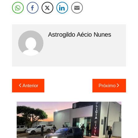
Astrogildo Aécio Nunes
Navegação
Anterior
Próximo
de
Post