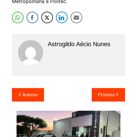
Metropolitana e Politec.
Astrogildo Aécio Nunes
Navegação
Anterior
Próximo
de
Post