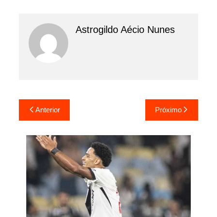
Astrogildo Aécio Nunes
Navegação
Anterior
Próximo
de
Post