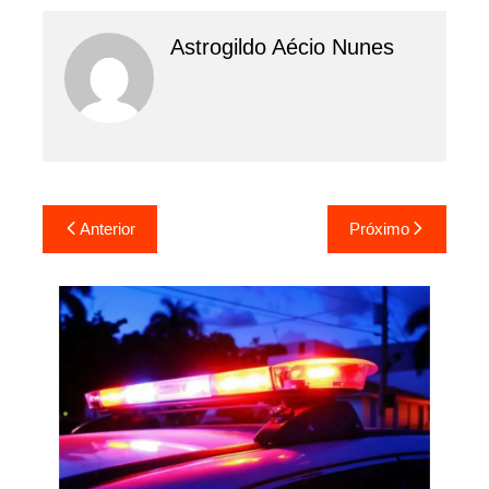
Astrogildo Aécio Nunes
Navegação
Anterior
Próximo
de
Post