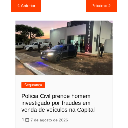
Navegação
Anterior
Próximo
de
Post
Segurança
Polícia Civil prende homem
investigado por fraudes em
venda de veículos na Capital
7 de agosto de 2026