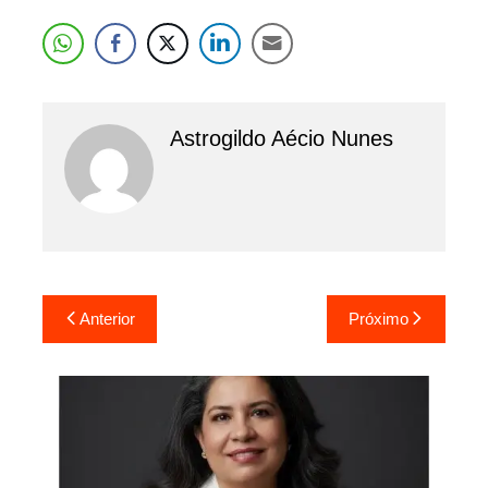
Astrogildo Aécio Nunes
Navegação
Anterior
Próximo
de
Post