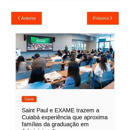
Navegação
Anterior
Próximo
de
Post
Geral
Saint Paul e EXAME trazem a
Cuiabá experiência que aproxima
famílias da graduação em