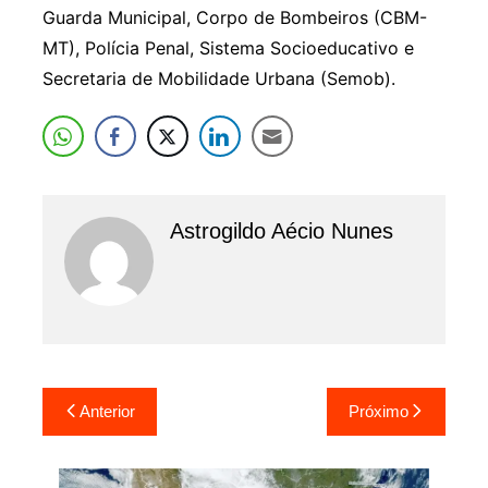
Guarda Municipal, Corpo de Bombeiros (CBM-
MT), Polícia Penal, Sistema Socioeducativo e
Secretaria de Mobilidade Urbana (Semob).
Astrogildo Aécio Nunes
Navegação
Anterior
Próximo
de
Post