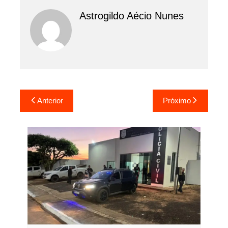
Astrogildo Aécio Nunes
Navegação
Anterior
Próximo
de
Post