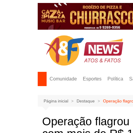
Ir
para
o
conteúdo
Comunidade
Esportes
Política
S
Página inicial
Destaque
Operação flagro
Operação flagrou 