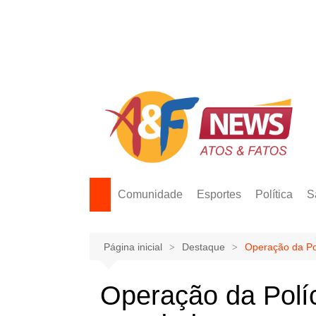
Ir
para
o
conteúdo
Comunidade
Esportes
Política
S
Página inicial
Destaque
Operação da Pol
Operação da Políc