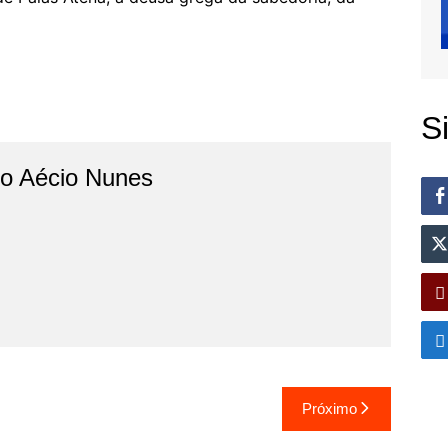
S
do Aécio Nunes
Próximo