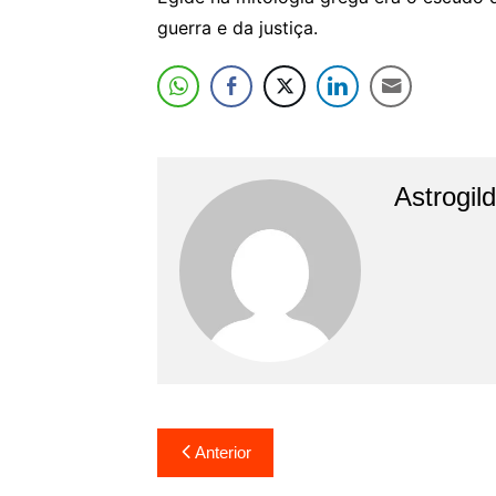
guerra e da justiça.
Astrogil
Navegação
Anterior
de