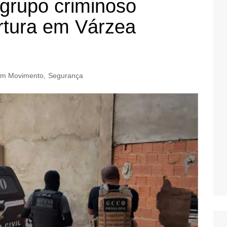
grupo criminoso
ortura em Várzea
m Movimento
,
Segurança