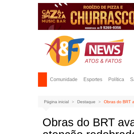
Ir
para
o
conteúdo
Comunidade
Esportes
Política
S
Página inicial
Destaque
Obras do BRT a
Obras do BRT av