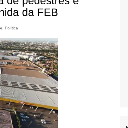
a de pedestres e
enida da FEB
ue
,
Política