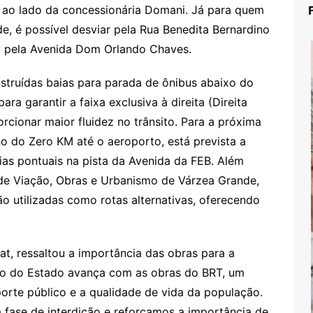
da ao lado da concessionária Domani. Já para quem
e, é possível desviar pela Rua Benedita Bernardino
u pela Avenida Dom Orlando Chaves.
struídas baias para parada de ônibus abaixo do
ra garantir a faixa exclusiva à direita (Direita
orcionar maior fluidez no trânsito. Para a próxima
o do Zero KM até o aeroporto, está prevista a
ias pontuais na pista da Avenida da FEB. Além
 de Viação, Obras e Urbanismo de Várzea Grande,
ão utilizadas como rotas alternativas, oferecendo
at, ressaltou a importância das obras para a
no do Estado avança com as obras do BRT, um
porte público e a qualidade de vida da população.
fase de interdição e reforçamos a importância de