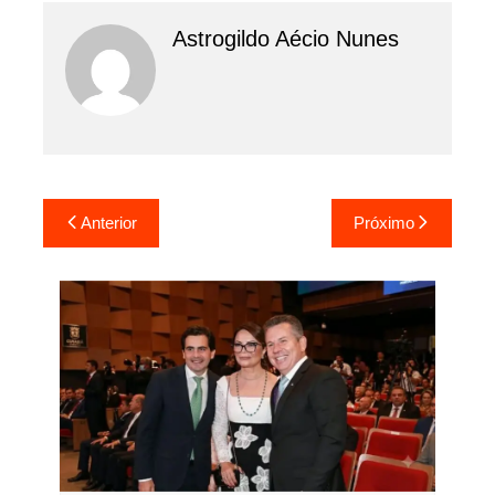
Astrogildo Aécio Nunes
Navegação
Anterior
Próximo
de
Post