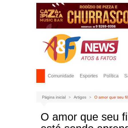
Ir
para
o
conteúdo
Comunidade
Esportes
Política
S
Página inicial
Artigos
O amor que seu fil
O amor que seu fil