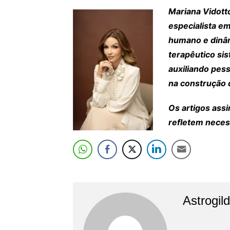
Mariana Vidott
especialista e
humano e dinâ
terapêutico sis
auxiliando pes
na construção 
Os artigos ass
refletem neces
Astrogil