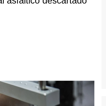
al asfáltico descartado