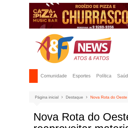
Ir
para
o
conteúdo
Comunidade
Esportes
Política
Saúd
Página inicial
Destaque
Nova Rota do Oeste u
Nova Rota do Oeste