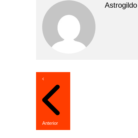
Astrogild
Navegação
de
Post
Anterior