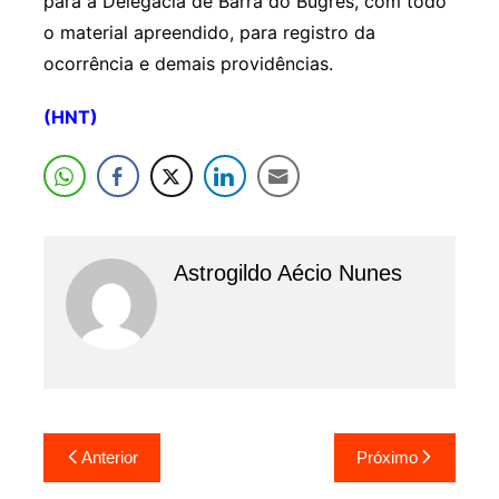
para a Delegacia de Barra do Bugres, com todo
o material apreendido, para registro da
ocorrência e demais providências.
(HNT)
Astrogildo Aécio Nunes
Navegação
Anterior
Próximo
de