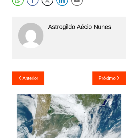
Astrogildo Aécio Nunes
Navegação
Anterior
Próximo
de
Post