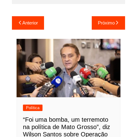
Navegação
Anterior
Próximo
de
Post
Política
“Foi uma bomba, um terremoto
na política de Mato Grosso”, diz
Wilson Santos sobre Operação