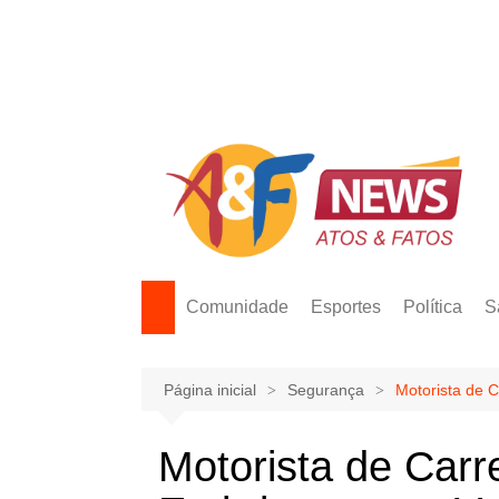
Ir
para
o
conteúdo
Comunidade
Esportes
Política
S
Página inicial
Segurança
Motorista de 
Motorista de Carr