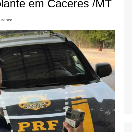
lante em Cáceres /MT
urança