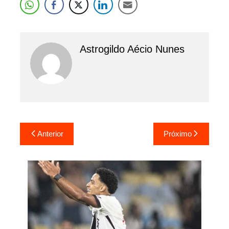
Astrogildo Aécio Nunes
Navegação
Anterior
Próximo
de
Post