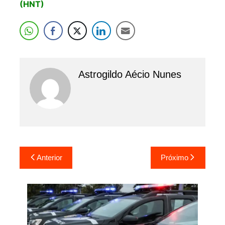
(HNT)
Astrogildo Aécio Nunes
Navegação
Anterior
Próximo
de
Post