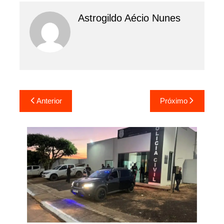
Astrogildo Aécio Nunes
Navegação
Anterior
Próximo
de
Post