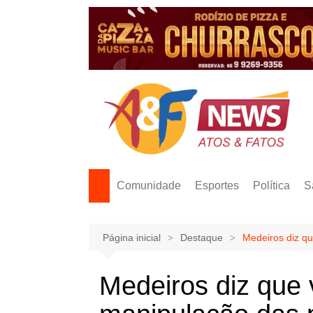
Ir
para
o
conteúdo
Comunidade
Esportes
Política
S
Página inicial
Destaque
Medeiros diz qu
Medeiros diz que v