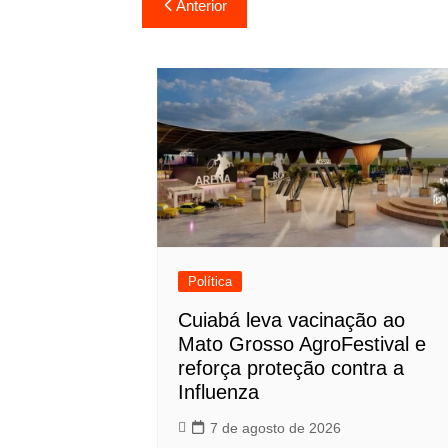
Navegação
Anterior
de
Post
Política
Cuiabá leva vacinação ao
Mato Grosso AgroFestival e
reforça proteção contra a
Influenza
7 de agosto de 2026