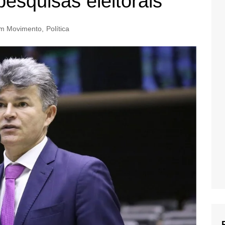
esquisas eleitorais
m Movimento
,
Política