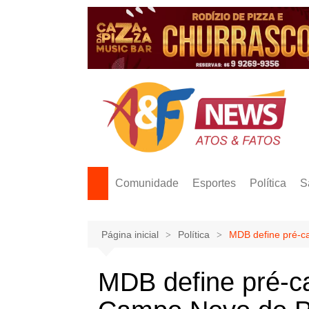
Ir
para
o
conteúdo
Comunidade
Esportes
Política
S
Página inicial
Política
MDB define pré-c
MDB define pré-ca