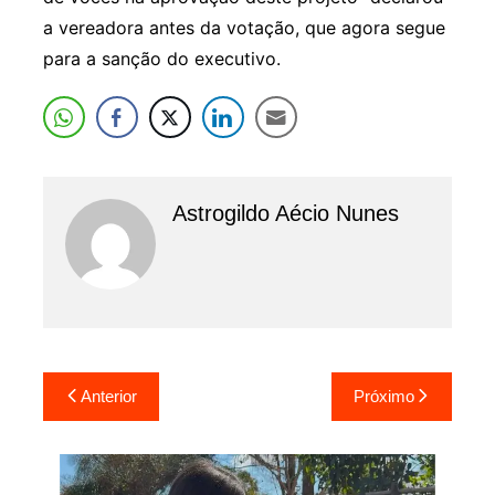
a vereadora antes da votação, que agora segue
para a sanção do executivo.
Astrogildo Aécio Nunes
Navegação
Anterior
Próximo
de
Post