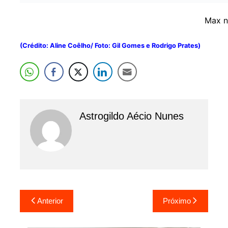
Max n
(Crédito: Aline Coêlho/ Foto: Gil Gomes e Rodrigo Prates)
Astrogildo Aécio Nunes
Navegação
Anterior
Próximo
de