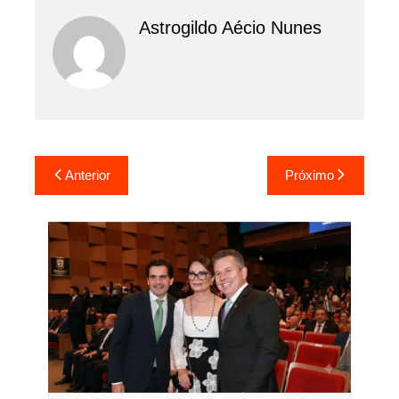
Astrogildo Aécio Nunes
Navegação
Anterior
Próximo
de
Post